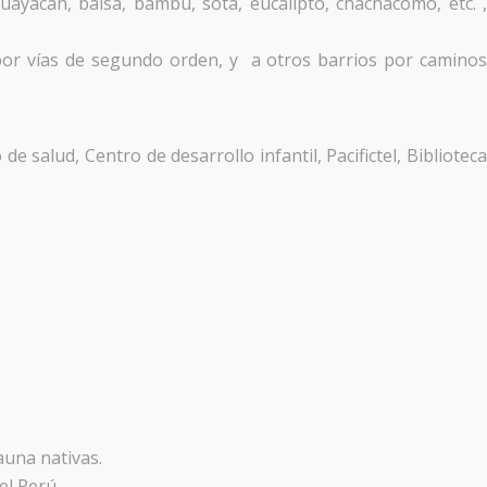
uayacán, balsa, bambú, sota, eucalipto, chachacomo, etc. 
 por vías de segundo orden, y a otros barrios por camino
de salud, Centro de desarrollo infantil, Pacifictel, Bibliotec
auna nativas.
el Perú.