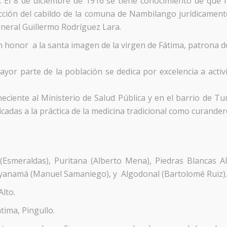
 El 8 de diciembre de 1916 se tiene conocimiento de que 
ción del cabildo de la comuna de Nambilango jurídicamente
eneral Guillermo Rodríguez Lara.
onor a la santa imagen de la virgen de Fátima, patrona de 
r parte de la población se dedica por excelencia a activida
neciente al Ministerio de Salud Pública y en el barrio de
cadas a la práctica de la medicina tradicional como curande
meraldas), Puritana (Alberto Mena), Piedras Blancas Al
yanamá (Manuel Samaniego), y Algodonal (Bartolomé Ruiz).
lto.
tima, Pingullo.