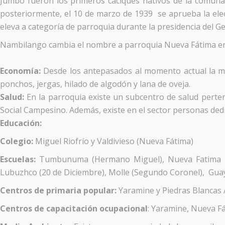
Jumbo fueron los primeros caciques nativos de la comuna.
posteriormente, el 10 de marzo de 1939 se aprueba la elec
eleva a categoría de parroquia durante la presidencia del G
Nambilango cambia el nombre a parroquia Nueva Fátima en h
Economía:
Desde los antepasados al momento actual la mayo
ponchos, jergas, hilado de algodón y lana de oveja.
Salud:
En la parroquia existe un subcentro de salud perte
Social Campesino. Además, existe en el sector personas dedi
Educación:
Colegio:
Miguel Riofrío y Valdivieso (Nueva Fátima)
Escuelas:
Tumbunuma (Hermano Miguel), Nueva Fatima (Es
Lubuzhco (20 de Diciembre), Molle (Segundo Coronel), Gua
Centros de primaria popular:
Yaramine y Piedras Blancas A
Centros de capacitación ocupacional
: Yaramine, Nueva Fá