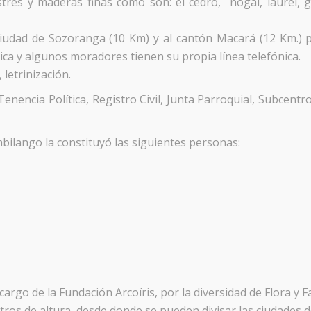
stres y maderas finas como son: el cedro, nogal, laurel, g
 ciudad de Sozoranga (10 Km) y al cantón Macará (12 Km.)
ónica y algunos moradores tienen su propia línea telefónica.
 letrinización.
Tenencia Política, Registro Civil, Junta Parroquial, Subcentro 
bilango la constituyó las siguientes personas:
rgo de la Fundación Arcoíris, por la diversidad de Flora y F
os de altura, desde donde se pueden divisar las ciudades d