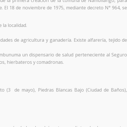
fue la primera creación de la comuna de Nambilango, para
. El 18 de noviembre de 1975, mediante decreto N° 964, se
la localidad.
des de agricultura y ganadería. Existe alfarería, tejido d
 Tumbunuma un dispensario de salud perteneciente al Segur
ros, hierbateros y comadronas.
to (3 de mayo), Piedras Blancas Bajo (Ciudad de Baños)