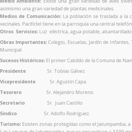
Medio Ambiente:
Existe una gran variedad de aves silve
asimismo una gran variedad de plantas medicinales.
Medios de Comunicación:
La población se traslada a la
vecinales. Pacifictel tiene en la parroquia una central telef
Otros Servicios:
Luz eléctrica, agua potable, alcantarillado,
Obras Importantes:
Colegio, Escuelas, Jardín de Infantes, 
Municipal.
Sucesos Históricos:
El primer Cabildo de la Comuna de Nam
Presidente
Sr. Tobías Gálvez
Vicepresidente
Sr. Agustín Capa
Tesorero
Sr. Alejandro Moreno
Secretario
Sr. Juan Castillo
Sindico
Sr. Adolfo Rodríguez.
Turismo:
Existen zonas protegidas como el Jatumpamba, a ca
Las Lagunas de Jatumpamba, que se encuentran a 3.500 metr