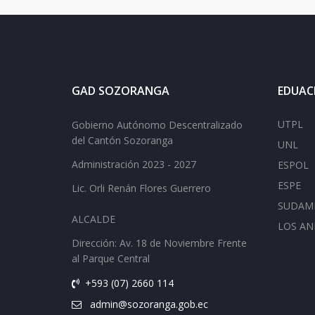
GAD SOZORANGA
EDUAC
UTPL
Gobierno Autónomo Descentralizado
del Cantón Sozoranga
UNL
Administración 2023 - 2027
ESPOL
ESPE
Lic.
Orli Renán Flores Guerrero
SUDAM
ALCALDE
LOS AN
Dirección: Av.
18 de Noviembre Frente
al Parque Central
+593 (07) 2660 114
admin@sozoranga.gob.ec