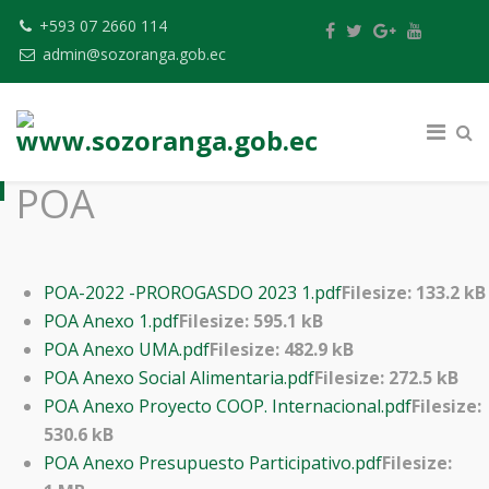
+593 07 2660 114
admin@sozoranga.gob.ec
POA
POA-2022 -PROROGASDO 2023 1.pdf
Filesize: 133.2 kB
POA Anexo 1.pdf
Filesize: 595.1 kB
POA Anexo UMA.pdf
Filesize: 482.9 kB
POA Anexo Social Alimentaria.pdf
Filesize: 272.5 kB
POA Anexo Proyecto COOP. Internacional.pdf
Filesize:
530.6 kB
POA Anexo Presupuesto Participativo.pdf
Filesize: