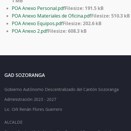
1 MB
POA Anexo Personal.pdf
Filesize: 191.5 kB
POA Anexo Materiales de Oficina.pdf
Filesize: 510.3 kB
POA Anexo Equipos.pdf
Filesize: 202.6 kB
POA Anexo 2.pdf
Filesize: 608.3 kB
GAD SOZORANGA
Gobierno Autónomo Descentralizado del Cantón Sozoranga
Administración 2023 - 2027
Lic.
Orli Renán Flores Guerrero
ALCALDE