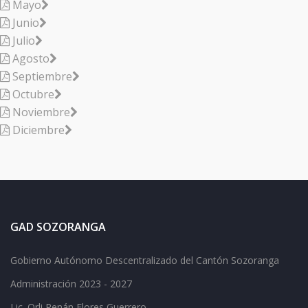
Mayo
Junio
Julio
Agosto
Septiembre
Octubre
Noviembre
Diciembre
GAD SOZORANGA
Gobierno Autónomo Descentralizado del Cantón Sozoranga
Administración 2023 - 2027
Lic.
Orli Renán Flores Guerrero